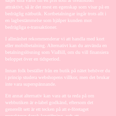
säljer sina varor till ett pris som är orealistiskt
attraktivt, så är det mest en egenskap som visar på en
bedräglig nätbutik. Kortbetalningar ingår trots allt i
en lagbestämmelse som hjälper kunden mot
bedrägliga e-transaktioner.
I allmänhet rekommenderar vi att handla med kort
eller mobilbetalning. Alternativt kan du använda en
betalningslösning som ViaBill, om du vill finansiera
beloppet över en tidsperiod.
Innan folk beställer från en butik på nätet behöver du
i princip studera webshopens villkor, men det brukar
inte vara superspännande.
Ett annat alternativ kan vara att ta reda på om
webbutiken är e-label godkänd, eftersom det
generellt sett är ett tecken på att e-företaget
respekterar dansk lagstiftning, och att