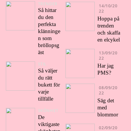
TRENDER
14/10/20
Så hittar
22
du den
Hoppa på
perfekta
trenden
klänninge
och skaffa
n som
en elcykel
bröllopsg
äst
13/09/20
22
STIL
Har jag
Så väljer
PMS?
du rätt
bukett för
08/09/20
varje
22
tillfälle
Säg det
med
SKÖNHET
blommor
De
viktigaste
02/09/20