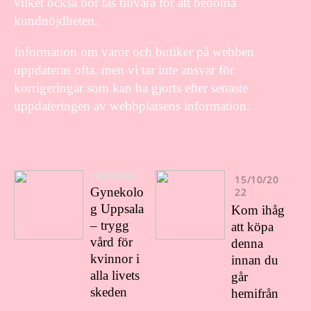
vilket också bör tas tillvara för att bedöma
kundnöjdheten.
Information om varor och butiker på webben
uppdateras ofta, men vi tar inte ansvar för
korrigeringar som kan ha gjorts efter senaste
uppdateringen av webbplatsens information.
TRENDER
15/10/20
Gynekolo
22
g Uppsala
Kom ihåg
– trygg
att köpa
vård för
denna
kvinnor i
innan du
alla livets
går
skeden
hemifrån