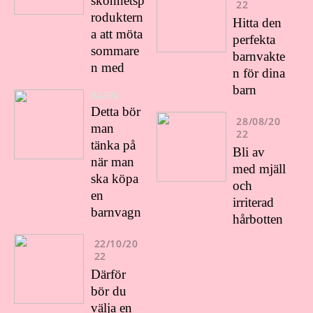
skönhetsp
22
roduktern
Hitta den
a att möta
perfekta
sommare
barnvakte
n med
n för dina
barn
BARN
Detta bör
28/08/20
man
22
tänka på
Bli av
när man
med mjäll
ska köpa
och
en
irriterad
barnvagn
hårbotten
22/10/20
22
Därför
bör du
välja en