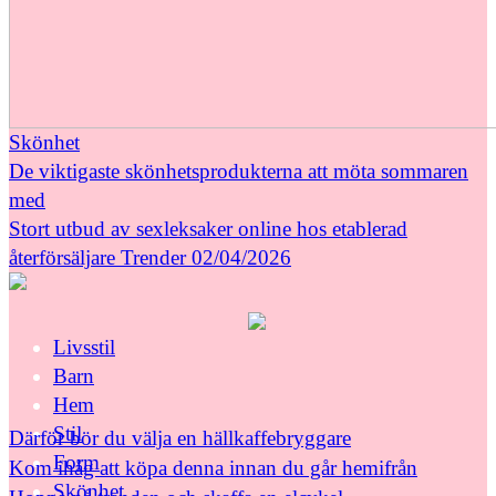
Skönhet
De viktigaste skönhetsprodukterna att möta sommaren
med
Stort utbud av sexleksaker online hos etablerad
återförsäljare
Trender
02/04/2026
Livsstil
Barn
Hem
Stil
Därför bör du välja en hällkaffebryggare
Form
Kom ihåg att köpa denna innan du går hemifrån
Skönhet