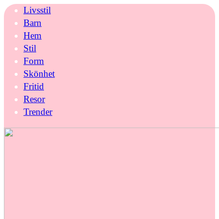
Livsstil
Barn
Hem
Stil
Form
Skönhet
Fritid
Resor
Trender