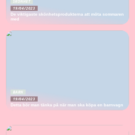
SKÖNHET
19/04/2023
De viktigaste skönhetsprodukterna att möta sommaren
med
BARN
19/04/2023
Detta bör man tänka på när man ska köpa en barnvagn