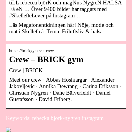
tiLL rebecca björK och magNus NygreN HÄLSA
Få eN … Över 9400 bilder har taggats med
#SkellefteLever på Instagram …
Läs Megafonentidningen här! Nöje, mode och
mat i Skellefteå. Tema: Friluftsliv & hälsa.
http s://brickgym.se › crew
Crew – BRICK gym
Crew | BRICK
Meet our crew · Abbas Hoshiargar · Alexander
Jakovljevic · Annika Dewrang · Carina Eriksson ·
Christian Nygren · Dalie Bäfverfeldt · Daniel
Gustafsson · David Friberg.
Keywords: rebecka björk-nygren instagram