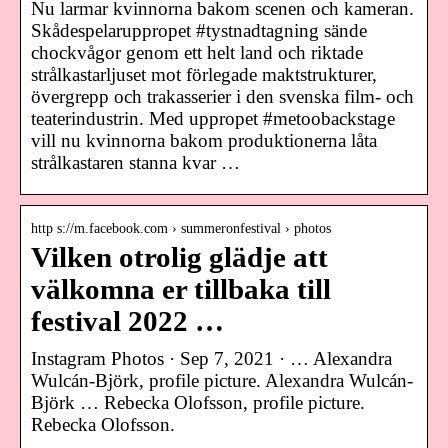
Nu larmar kvinnorna bakom scenen och kameran.
Skådespelaruppropet #tystnadtagning sände
chockvågor genom ett helt land och riktade
strålkastarljuset mot förlegade maktstrukturer,
övergrepp och trakasserier i den svenska film- och
teaterindustrin. Med uppropet #metoobackstage
vill nu kvinnorna bakom produktionerna låta
strålkastaren stanna kvar …
http s://m.facebook.com › summeronfestival › photos
Vilken otrolig glädje att
välkomna er tillbaka till
festival 2022 …
Instagram Photos · Sep 7, 2021 · … Alexandra
Wulcán-Björk, profile picture. Alexandra Wulcán-
Björk … Rebecka Olofsson, profile picture.
Rebecka Olofsson.