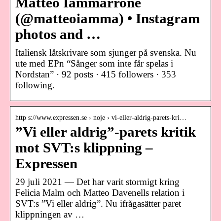
Matteo Iammarrone
(@matteoiamma) • Instagram
photos and …
Italiensk låtskrivare som sjunger på svenska. Nu
ute med EPn “Sånger som inte får spelas i
Nordstan” · 92 posts · 415 followers · 353
following.
http s://www.expressen.se › noje › vi-eller-aldrig-parets-kri…
”Vi eller aldrig”-parets kritik
mot SVT:s klippning –
Expressen
29 juli 2021 — Det har varit stormigt kring
Felicia Malm och Matteo Davenells relation i
SVT:s ”Vi eller aldrig”. Nu ifrågasätter paret
klippningen av …