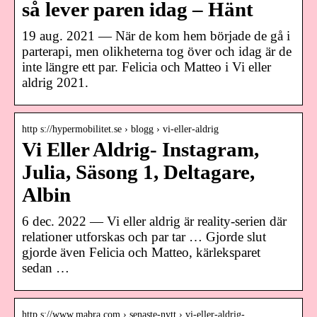
så lever paren idag – Hänt
19 aug. 2021 — När de kom hem började de gå i
parterapi, men olikheterna tog över och idag är de
inte längre ett par. Felicia och Matteo i Vi eller
aldrig 2021.
http s://hypermobilitet.se › blogg › vi-eller-aldrig
Vi Eller Aldrig- Instagram,
Julia, Säsong 1, Deltagare,
Albin
6 dec. 2022 — Vi eller aldrig är reality-serien där
relationer utforskas och par tar … Gjorde slut
gjorde även Felicia och Matteo, kärleksparet
sedan …
http s://www.mabra.com › senaste-nytt › vi-eller-aldrig-…