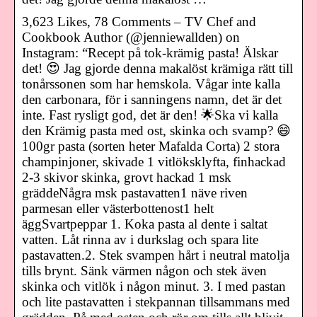
3,623 Likes, 78 Comments – TV Chef and
Cookbook Author (@jenniewallden) on
Instagram: “Recept på tok-krämig pasta! Älskar
det! 😍 Jag gjorde denna makalöst krämiga rätt till
tonårssonen som har hemskola. Vågar inte kalla
den carbonara, för i sanningens namn, det är det
inte. Fast rysligt god, det är den! 🌟Ska vi kalla
den Krämig pasta med ost, skinka och svamp? 😄
100gr pasta (sorten heter Mafalda Corta) 2 stora
champinjoner, skivade 1 vitlöksklyfta, finhackad
2-3 skivor skinka, grovt hackad 1 msk
gräddeNågra msk pastavatten1 näve riven
parmesan eller västerbottenost1 helt
äggSvartpeppar 1. Koka pasta al dente i saltat
vatten. Låt rinna av i durkslag och spara lite
pastavatten.2. Stek svampen hårt i neutral matolja
tills brynt. Sänk värmen någon och stek även
skinka och vitlök i någon minut. 3. I med pastan
och lite pastavatten i stekpannan tillsammans med