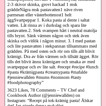
2-3 skivor skinka, grovt hackad 1 msk
gräddeNågra msk pastavatten1 näve riven
parmesan eller västerbottenost1 helt
äggSvartpeppar 1. Koka pasta al dente i saltat
vatten. Låt rinna av i durkslag och spara lite
pastavatten.2. Stek svampen hårt i neutral matolja
tills brynt. Sänk värmen någon och stek även
skinka och vitlök i någon minut. 3. I med pastan
och lite pastavatten i stekpannan tillsammans med
grädden. På med osten och rör om tills allt blivit
krämigt. Dra av från värmen och tillsätt ägget. Rör
tills det blivit ännu krämigare och smaka av med
svartpeppar och ev lite salt. #recept #recipe #lunch
#pasta #krämigpasta #creamypasta #mafalde
#jenniewallden #mums #nomnom #tasty
#foodphotography”
3623 Likes, 78 Comments – TV Chef and
Cookbook Author (@jenniewallden) on
Instagram: “Recept på tok-krämig pasta! Älskar
det! Jag gjorde denna makalöst …