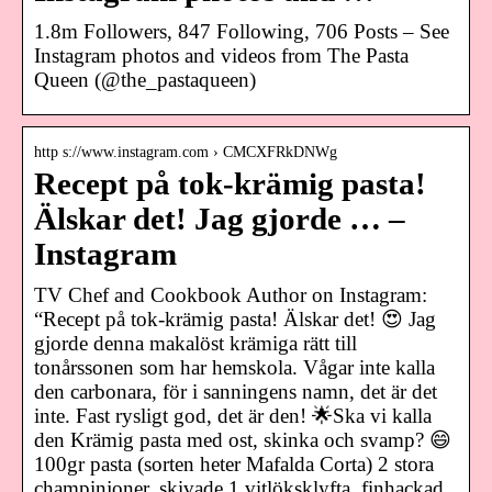
1.8m Followers, 847 Following, 706 Posts – See
Instagram photos and videos from The Pasta
Queen (@the_pastaqueen)
http s://www.instagram.com › CMCXFRkDNWg
Recept på tok-krämig pasta!
Älskar det! Jag gjorde … –
Instagram
TV Chef and Cookbook Author on Instagram:
“Recept på tok-krämig pasta! Älskar det! 😍 Jag
gjorde denna makalöst krämiga rätt till
tonårssonen som har hemskola. Vågar inte kalla
den carbonara, för i sanningens namn, det är det
inte. Fast rysligt god, det är den! 🌟Ska vi kalla
den Krämig pasta med ost, skinka och svamp? 😄
100gr pasta (sorten heter Mafalda Corta) 2 stora
champinjoner, skivade 1 vitlöksklyfta, finhackad