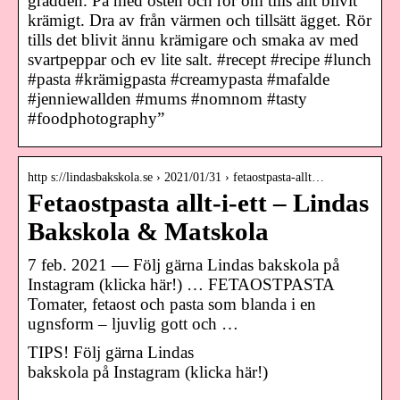
grädden. På med osten och rör om tills allt blivit
krämigt. Dra av från värmen och tillsätt ägget. Rör
tills det blivit ännu krämigare och smaka av med
svartpeppar och ev lite salt. #recept #recipe #lunch
#pasta #krämigpasta #creamypasta #mafalde
#jenniewallden #mums #nomnom #tasty
#foodphotography”
http s://lindasbakskola.se › 2021/01/31 › fetaostpasta-allt…
Fetaostpasta allt-i-ett – Lindas
Bakskola & Matskola
7 feb. 2021 — Följ gärna Lindas bakskola på
Instagram (klicka här!) … FETAOSTPASTA
Tomater, fetaost och pasta som blanda i en
ugnsform – ljuvlig gott och …
TIPS! Följ gärna Lindas
bakskola på Instagram (klicka här!)